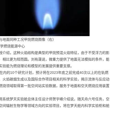
与地面同种工况甲烷燃烧图像（右）
大学燃烧能源中心
授介绍，这种火焰结构是典型的甲烷预混火焰特征，由于不受浮力的影
）相比更为短而圆。刘有晟说，微重力提供了地面无法模拟的条件，能
实验能为燃烧理论和模型的发展提供重要支撑。
内的10个研究计划，预计将在2023年底之前完成40次以上的在轨燃
、火焰碳烟生成以及国际合作项目相关的科学实验，揭示流体与反应动
燃烧领域取得第一批空间站实验数据，服务于地面和空天燃烧应用装置
用系统梦天实验舱总体主任设计师贺宇峰介绍说，随天舟六号任务，空
空间辐射生物学等领域方向的实验项目，将在梦天舱内科学实验柜和舱