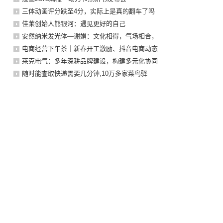
三体动画评分跌至4分，实际上是真的翻车了吗
佳莱创始人熊银河：遇见更好的自己
安然纳米发光体—谢娟：文化相得，气场相合，
电商经营下午茶｜新春开工激励、抖音电商动态
莱克电气：多年深耕品牌建设，构建多元化协同
随时能查取快递需要几分钟,10万多家菜鸟驿