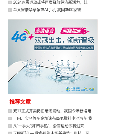
2024冰雪运动或将再度释放经济新活力，让
苹果智谱华章争锋AI手机 我国3500家智
推荐文章
双11正式开卖仍旧暗潮涌动，我国今年新增电
丰田、宝马等车企加速布局氢燃料电池汽车 我
从“一季火”到“四季热”，滑雪运动即将迎来
天眼新知 — 秋冬服饰市场新趋势：科技、环