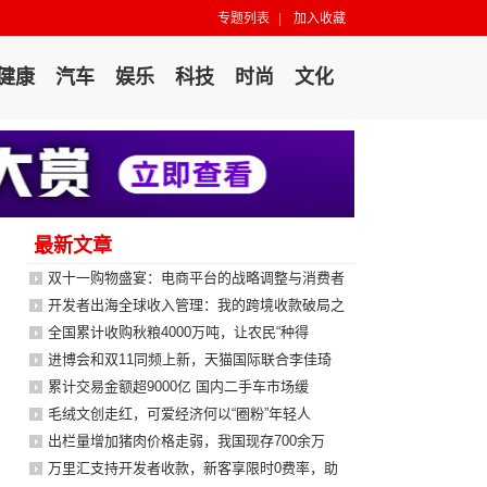
专题列表
|
加入收藏
健康
汽车
娱乐
科技
时尚
文化
最新文章
双十一购物盛宴：电商平台的战略调整与消费者
开发者出海全球收入管理：我的跨境收款破局之
全国累计收购秋粮4000万吨，让农民“种得
进博会和双11同频上新，天猫国际联合李佳琦
累计交易金额超9000亿 国内二手车市场缓
毛绒文创走红，可爱经济何以“圈粉”年轻人
出栏量增加猪肉价格走弱，我国现存700余万
万里汇支持开发者收款，新客享限时0费率，助