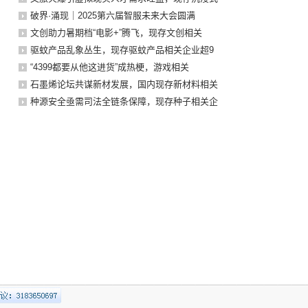
破界·涌现｜2025第六届智服未来大会圆满
文创助力暑期档“电影+”腾飞，现存文创相关
驱蚊产品乱象丛生，现存驱蚊产品相关企业超9
“4399都要从他这进货”成热梗，游戏相关
石墨烯论坛共谋新材发展，国内现存新材料相关
种源安全亟需司法全链条保障，现存种子相关企