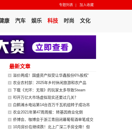
专题列表
|
加入收藏
健康
汽车
娱乐
科技
时尚
文化
最新文章
溢价两成！国盛资产拟受让华鑫股份6%股权“
农业农村部：2025年乡村休闲旅游和农产品
下载《光环：无限》的玩家太多导致Steam
叩开万亿大市场虚拟现实还要过几关？
白鹤滩水电站第14台百万千瓦机组转子成功吊
农业2021年第47周周报：转基因商业化倒
侨博会、咖博会于浙江青田闭幕葡萄酒单笔成交
10月房价在继续跌！北上广深二手房全降！但