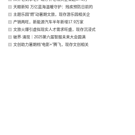
天眼新知 万亿蓝海温暖守护：残疾预防日前的
主题乐园“燃”动暑期文旅，现存游乐园相关企
产销两旺，新能源汽车半年新增17.9万家
文旅火爆引虚拟现实人才需求旺盛，现存沉浸式
破界·涌现｜2025第六届智服未来大会圆满
文创助力暑期档“电影+”腾飞，现存文创相关