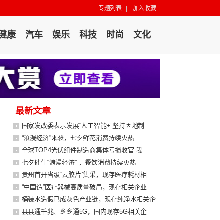
专题列表
|
加入收藏
健康
汽车
娱乐
科技
时尚
文化
最新文章
国家发改委表示发展“人工智能+”坚持因地制
“浪漫经济”来袭，七夕鲜花消费持续火热
全球TOP4光伏组件制造商集体亏损收官 我
七夕催生“浪漫经济” ，餐饮消费持续火热
贵州首开省级“云胶片”集采，现存医疗耗材相
“中国造”医疗器械高质量破局，现存相关企业
桶装水造假已成灰色产业链，现存纯净水相关企
县县通千兆、乡乡通5G，国内现存5G相关企